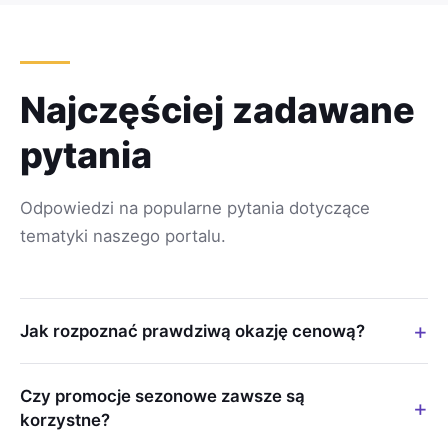
Najczęściej zadawane
pytania
Odpowiedzi na popularne pytania dotyczące
tematyki naszego portalu.
Jak rozpoznać prawdziwą okazję cenową?
Warto porównywać ceny w różnych sklepach, sprawdzać
Czy promocje sezonowe zawsze są
historię cen danego produktu oraz korzystać z narzędzi
korzystne?
monitorujących promocje. Uważaj na sztucznie