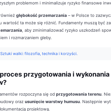
zyszłym problemom i minimalizuje ryzyko finansowe inwe
ą również
głębokość przemarzania
– w Polsce to zazwycz
nu wartość ta może się różnić. Fundamenty muszą być 
zemarzania
, aby zminimalizować ryzyko uszkodzeń sp
iem i rozmarzaniem gleby.
Sztuki walki: filozofia, technika i korzyści.
proces przygotowania i wykonania
w?
amentów rozpoczyna się od
przygotowania terenu
. Ni
 budowy oraz
usunięcie warstwy humusu
. Następnie wy
dokumentacją projektową.