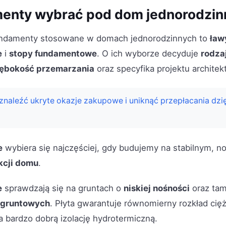
menty wybrać pod dom jednorodzin
fundamenty stosowane w domach jednorodzinnych to
ław
e
i
stopy fundamentowe
. O ich wyborze decyduje
rodza
łębokość przemarzania
oraz specyfika projektu architek
znaleźć ukryte okazje zakupowe i uniknąć przepłacania dzi
e
wybiera się najczęściej, gdy budujemy na stabilnym, n
kcji domu
.
e
sprawdzają się na gruntach o
niskiej nośności
oraz tam
 gruntowych
. Płyta gwarantuje równomierny rozkład cię
 bardzo dobrą izolację hydrotermiczną.