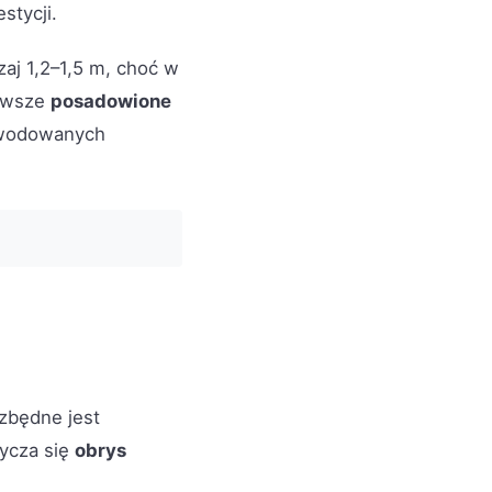
stycji.
aj 1,2–1,5 m, choć w
zawsze
posadowione
owodowanych
ezbędne jest
tycza się
obrys