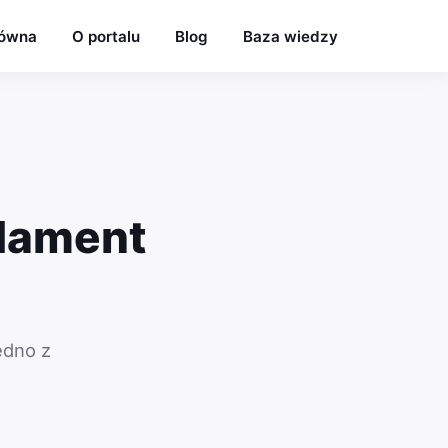
łówna
O portalu
Blog
Baza wiedzy
dament
edno z