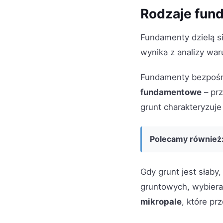
Rodzaje fun
Fundamenty dzielą s
wynika z analizy wa
Fundamenty bezpośre
fundamentowe
– pr
grunt charakteryzuj
Polecamy również
Gdy grunt jest słab
gruntowych, wybiera
mikropale
, które pr