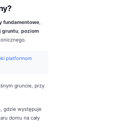
ny?
y fundamentowe
,
j gruntu
,
poziom
tonicznego.
ęki platformom
ośnym gruncie, przy
, gdzie występuje
żaru domu na cały