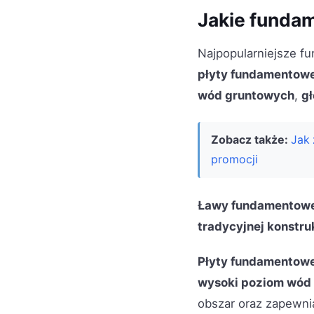
Jakie funda
Najpopularniejsze 
płyty fundamentow
wód gruntowych
,
g
Zobacz także:
Jak 
promocji
Ławy fundamentow
tradycyjnej konstru
Płyty fundamentow
wysoki poziom wód
obszar oraz zapewnia