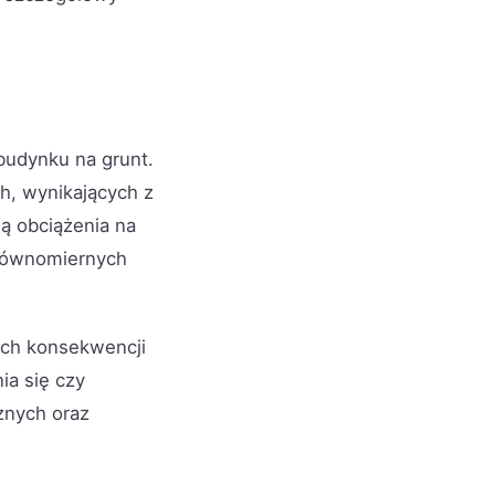
?
 budynku na grunt.
h, wynikających z
ją obciążenia na
ierównomiernych
ch konsekwencji
ia się czy
znych oraz