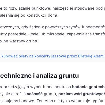
we
to rozwiązanie punktowe, najczęściej stosowane pod 
ależnia się od konstrukcji domu.
atycznych, gdy żaden z powyższych typów fundamentów
nty pośrednie – pale lub mikropale, zapewniające transf
abilne warstwy gruntu.
 kupować bilety na koncerty jazzowe przez Bileterię Adam
echniczne i analiza gruntu
poprzedzającym wybór fundamentu są
badania geotech
yjnie określić
nośność
gruntu,
poziom wód gruntowyc
 planujemy budowę. Ten etap nie tylko warunkuje typ fu