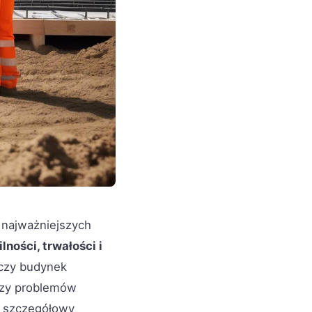
 najważniejszych
ilności, trwałości i
 czy budynek
 czy problemów
z szczegółowy