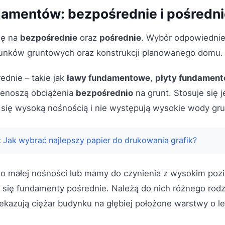
damentów: bezpośrednie i pośredn
ię na
bezpośrednie
oraz
pośrednie
. Wybór odpowiednie
runków gruntowych oraz konstrukcji planowanego domu.
dnie – takie jak
ławy fundamentowe
,
płyty fundamen
zenoszą obciążenia
bezpośrednio
na grunt. Stosuje się 
e się wysoką nośnością i nie występują wysokie wody gr
:
Jak wybrać najlepszy papier do drukowania grafik?
y, o małej nośności lub mamy do czynienia z wysokim p
 się fundamenty pośrednie. Należą do nich różnego rod
zekazują ciężar budynku na głębiej położone warstwy o l