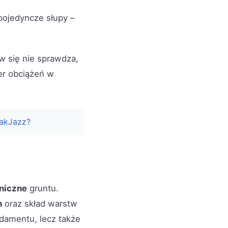
pojedyncze słupy –
 się nie sprawdza,
er obciążeń w
iakJazz?
niczne
gruntu.
h
oraz skład warstw
ndamentu, lecz także