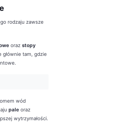
ie
go rodzaju zawsze
towe
oraz
stopy
je głównie tam, gdzie
untowe.
oziomem wód
zaju
pale
oraz
epszej wytrzymałości.