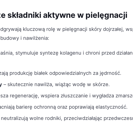
e składniki aktywne w pielęgnacji
dgrywają kluczową rolę w pielęgnacji skóry dojrzałej, w
budowy i nawilżenia:
jaśnia, stymuluje syntezę kolagenu i chroni przed dział
ają produkcję białek odpowiedzialnych za jędrność.
y
– skutecznie nawilża, wiążąc wodę w skórze.
sza regenerację, wspiera złuszczanie i wygładza zmarsz
niają barierę ochronną oraz poprawiają elastyczność.
 neutralizują wolne rodniki, przeciwdziałając przedwcze