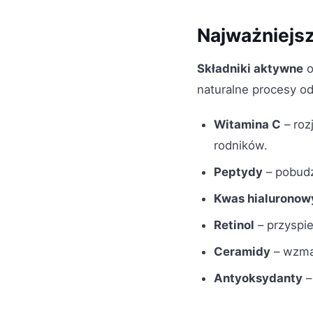
Najważniejsz
Składniki aktywne
o
naturalne procesy od
Witamina C
– roz
rodników.
Peptydy
– pobudz
Kwas hialuronow
Retinol
– przyspie
Ceramidy
– wzmac
Antyoksydanty
–