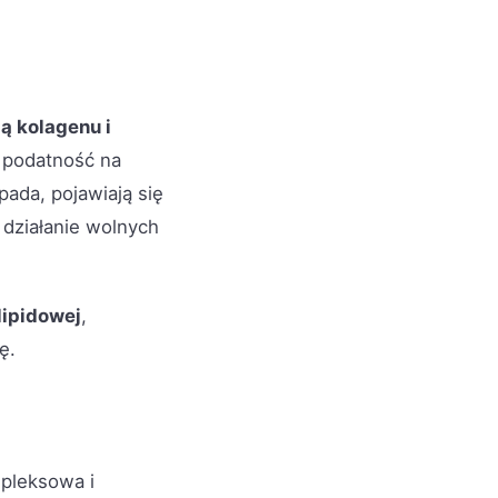
ą kolagenu i
 podatność na
pada, pojawiają się
e działanie wolnych
lipidowej
,
ę.
pleksowa i