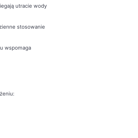
iegają utracie wody
dzienne stosowanie
niu wspomaga
żeniu: