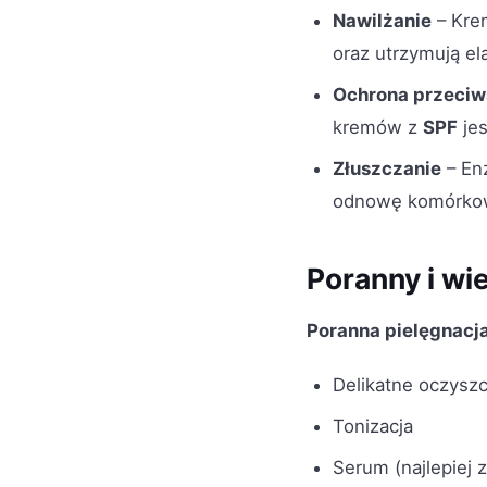
Nawilżanie
– Krem
oraz utrzymują el
Ochrona przeciw
kremów z
SPF
jes
Złuszczanie
– En
odnowę komórkową
Poranny i wi
Poranna pielęgnacj
Delikatne oczysz
Tonizacja
Serum (najlepiej 