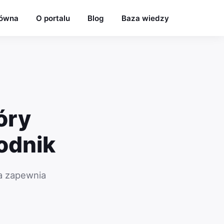
łówna
O portalu
Blog
Baza wiedzy
óry
odnik
ra zapewnia