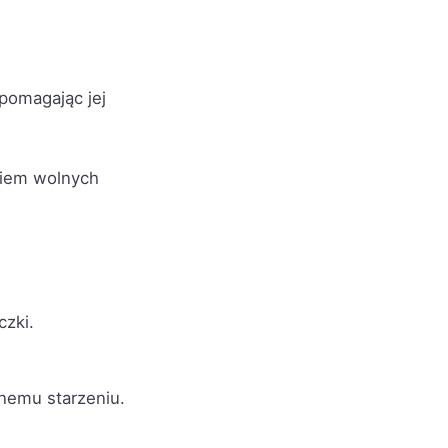
spomagając jej
aniem wolnych
czki.
snemu starzeniu.