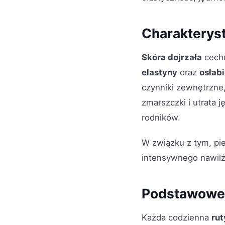
Charakteryst
Skóra dojrzała
cechu
elastyny
oraz
osłab
czynniki zewnętrzne
zmarszczki i utrata j
rodników.
W związku z tym, pi
intensywnego nawilż
Podstawowe 
Każda codzienna
rut