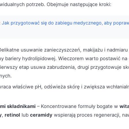
idualnych potrzeb. Obejmuje następujące kroki:
:
Jak przygotować się do zabiegu medycznego, aby popra
Delikatne usuwanie zanieczyszczeń, makijażu i nadmiaru
y bariery hydrolipidowej. Wieczorem warto postawić na
ierwszy etap usuwa zabrudzenia, drugi przygotowuje skó
nych.
raca właściwe pH, odświeża skórę i zwiększa wchłanial
mi składnikami
– Koncentrowane formuły bogate w
wit
y
,
retinol
lub
ceramidy
wspierają proces regeneracji, naw