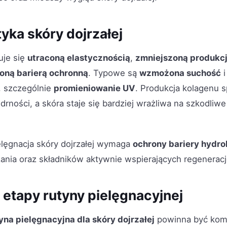
yka skóry dojrzałej
je się
utraconą elastycznością
,
zmniejszoną produkcj
ioną barierą ochronną
. Typowe są
wzmożona suchość
i
, szczególnie
promieniowanie UV
. Produkcja kolagenu s
ędrności, a skóra staje się bardziej wrażliwa na szkodliw
elęgnacja skóry dojrzałej wymaga
ochrony bariery hydro
ania oraz składników aktywnie wspierających regeneracj
etapy rutyny pielęgnacyjnej
yna pielęgnacyjna dla skóry dojrzałej
powinna być kom