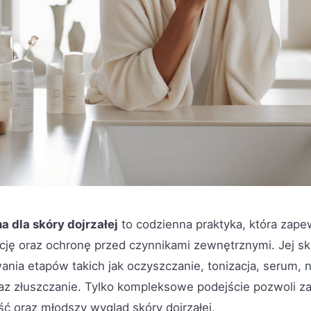
a dla skóry dojrzałej
to codzienna praktyka, która zap
ację oraz ochronę przed czynnikami zewnętrznymi. Jej s
wania etapów takich jak oczyszczanie, tonizacja, serum, 
az złuszczanie. Tylko kompleksowe podejście pozwoli 
ść oraz młodszy wygląd skóry dojrzałej.