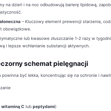
y na dzień i na noc odbudowują barierę lipidową, zapob
astyczność.
słoneczna
– Kluczowy element prewencji starzenia, co
t obowiązkowe.
zymatyczne lub kwasowe złuszczanie 1-2 razy w tygod
 i lepsze wchłanianie substancji aktywnych.
eczorny schemat pielęgnacji
a
powinna być lekka, koncentrując się na ochronie i nawil
czanie
z
witaminą C
lub
peptydami
)