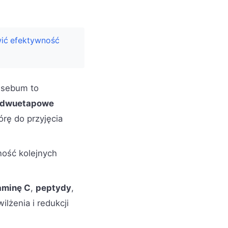
wić efektywność
 sebum to
dwuetapowe
rę do przyjęcia
ność kolejnych
aminę C
,
peptydy
,
ilżenia i redukcji