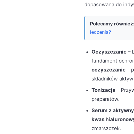
dopasowana do indyw
Polecamy również
leczenia?
Oczyszczanie
– 
fundament ochron
oczyszczanie
– p
składników aktyw
Tonizacja
– Przyw
preparatów.
Serum z aktywny
kwas hialuronow
zmarszczek.