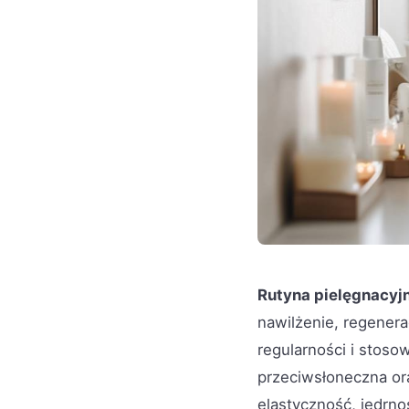
Rutyna pielęgnacyjn
nawilżenie, regener
regularności i stoso
przeciwsłoneczna or
elastyczność, jędrno