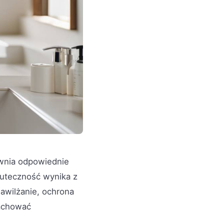
ewnia odpowiednie
kuteczność wynika z
nawilżanie, ochrona
zachować